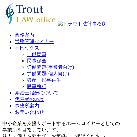
業務案内
労務管理セミナー
トピックス
一般民事
民事保全
労働問題(事業者向け)
労働問題(個人向け)
破産・民事再生
民事執行
弁護士報酬について
代表者の略歴
事務所案内
お問い合わせ
中小企業を支援サポートするホームロイヤーとしての
事業所を目指しています。
法人・個人を問わず、お気軽にご相談ください。