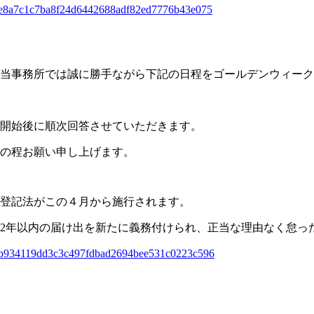
les/e8a7c1c7ba8f24d6442688adf82ed7776b43e075
当事務所では誠に勝手ながら下記の日程をゴールデンウィーク
開始後に順次回答させていただきます。
の程お願い申し上げます。
登記法がこの４月から施行されます。
2年以内の届け出を新たに義務付けられ、正当な理由なく怠っ
cles/b934119dd3c3c497fdbad2694bee531c0223c596