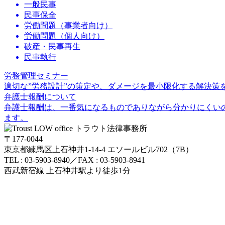
一般民事
民事保全
労働問題（事業者向け）
労働問題（個人向け）
破産・民事再生
民事執行
労務管理セミナー
適切な”労務設計”の策定や、ダメージを最小限化する解決策
弁護士報酬について
弁護士報酬は、一番気になるものでありながら分かりにくい
ます。
〒177-0044
東京都練馬区上石神井1-14-4 エソールビル702（7B）
TEL : 03-5903-8940／FAX : 03-5903-8941
西武新宿線 上石神井駅より徒歩1分