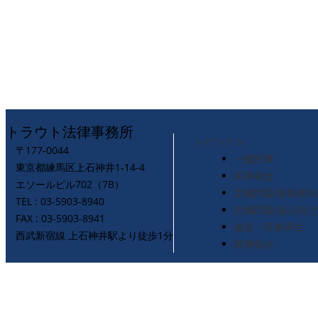
トラウト法律事務所
トピックス
〒177-0044
一般民事
東京都練馬区上石神井1-14-4
民事保全
エソールビル702（7B）
労働問題(事業者向
TEL : 03-5903-8940
労働問題(個人向け
FAX : 03-5903-8941
破産・民事再生
西武新宿線 上石神井駅より徒歩1分
民事執行