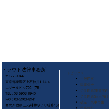
トラウト法律事務所
トピックス
〒177-0044
一般民事
東京都練馬区上石神井1-14-4
民事保全
エソールビル702（7B）
労働問題(事業者向
TEL : 03-5903-8940
労働問題(個人向け
FAX : 03-5903-8941
破産・民事再生
西武新宿線 上石神井駅より徒歩1分
民事執行