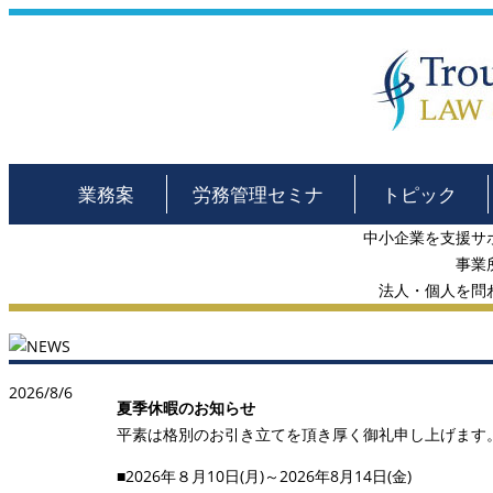
業務案
労務管理セミナ
トピック
内
ー
ス
中小企業を支援サ
事業
法人・個人を問
2026/8/6
夏季休暇のお知らせ
平素は格別のお引き立てを頂き厚く御礼申し上げます
■2026年８月10日(月)～2026年8月14日(金)